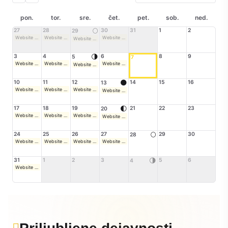
pon.
tor.
sre.
čet.
pet.
sob.
ned.
27
28
🌕
30
31
1
2
29
Website Builder 1.0 - kako brez klikov do svoje internetne strani
Website Builder 1.0 - kako brez klikov do svoje internetne strani
Website Builder 1.0 - kako brez klikov do svoje internetne strani
Website Builder 1.0 - kako brez klikov do svoje internetne strani
3
4
🌗
6
8
9
5
7
Website Builder 1.0 - kako brez klikov do svoje internetne strani
Website Builder 1.0 - kako brez klikov do svoje internetne strani
Website Builder 1.0 - kako brez klikov do svoje internetne strani
Website Builder 1.0 - kako brez klikov do svoje internetne strani
10
11
12
🌑
14
15
16
13
Website Builder 1.0 - kako brez klikov do svoje internetne strani
Website Builder 1.0 - kako brez klikov do svoje internetne strani
Website Builder 1.0 - kako brez klikov do svoje internetne strani
Website Builder 1.0 - kako brez klikov do svoje internetne strani
17
18
19
🌓
21
22
23
20
Website Builder 1.0 - kako brez klikov do svoje internetne strani
Website Builder 1.0 - kako brez klikov do svoje internetne strani
Website Builder 1.0 - kako brez klikov do svoje internetne strani
Website Builder 1.0 - kako brez klikov do svoje internetne strani
24
25
26
27
🌕
29
30
28
Website Builder 1.0 - kako brez klikov do svoje internetne strani
Website Builder 1.0 - kako brez klikov do svoje internetne strani
Website Builder 1.0 - kako brez klikov do svoje internetne strani
Website Builder 1.0 - kako brez klikov do svoje internetne strani
31
1
2
3
🌗
5
6
4
Website Builder 1.0 - kako brez klikov do svoje internetne strani