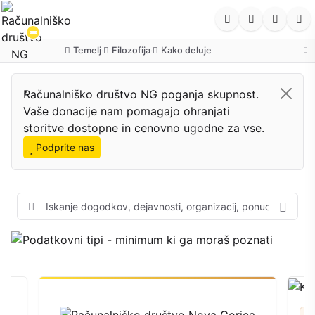
Temelj
Filozofija
Kako deluje
·
·
Računalniško društvo NG poganja skupnost.
Vaše donacije nam pomagajo ohranjati
ČLEN
storitve dostopne in cenovno ugodne za vse.
Podatkovni tipi - minimum ki ga
Podprite nas
moraš poznati
Preberi več
Ka