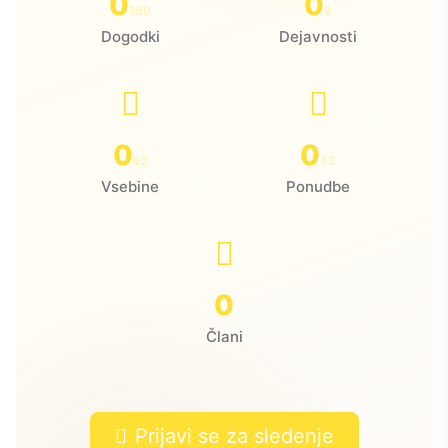
0
0
160
9
Dogodki
Dejavnosti
0
0
62
43
Vsebine
Ponudbe
0
Člani
Prijavi se za sledenje