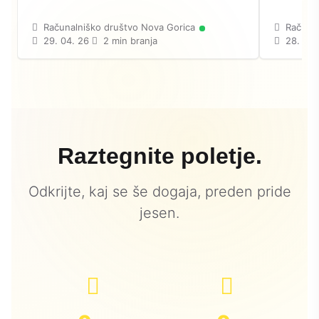
Računalniško društvo Nova Gorica
Računal
29. 04. 26
2 min branja
28. 04.
Raztegnite poletje.
Odkrijte, kaj se še dogaja, preden pride
jesen.