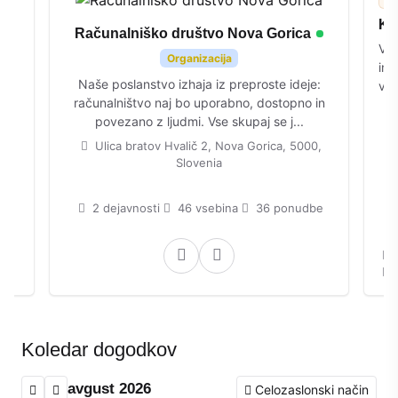
Ka
Računalniško društvo Nova Gorica
z
Vib
Organizacija
in 
Naše poslanstvo izhaja iz preproste ideje:
vna
računalništvo naj bo uporabno, dostopno in
povezano z ljudmi. Vse skupaj se j...
Ulica bratov Hvalič 2, Nova Gorica, 5000,
Slovenia
2 dejavnosti
46 vsebina
36 ponudbe
Koledar dogodkov
avgust 2026
Celozaslonski način