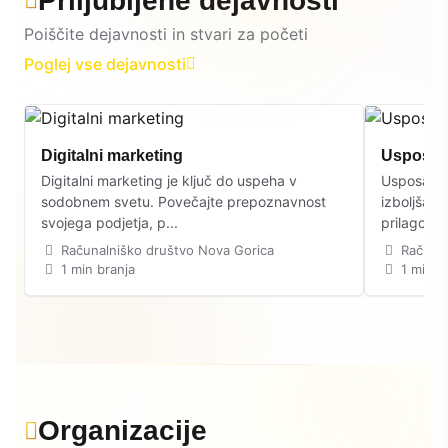
Priljubljene dejavnosti
Poiščite dejavnosti in stvari za početi
Poglej vse dejavnosti
Digitalni marketing
Usposabl
Digitalni marketing je ključ do uspeha v
Usposablj
sodobnem svetu. Povečajte prepoznavnost
izboljšanj
svojega podjetja, p...
prilagojeni
Računalniško društvo Nova Gorica
Računal
1 min branja
1 min b
Organizacije