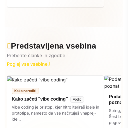
Predstavljena vsebina
Preberite članke in zgodbe
Poglej vse vsebine
Kako narediti
Podatkov
Kako začeti “vibe coding”
Vodič
poznati
Vibe coding je pristop, kjer hitro iteriraš ideje in
String, int
prototipe, namesto da vse načrtuješ vnaprej-
Šest bese
ide...
pogovarjaš